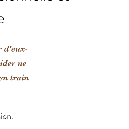
e
r d'eux-
ider ne
en train
sion.